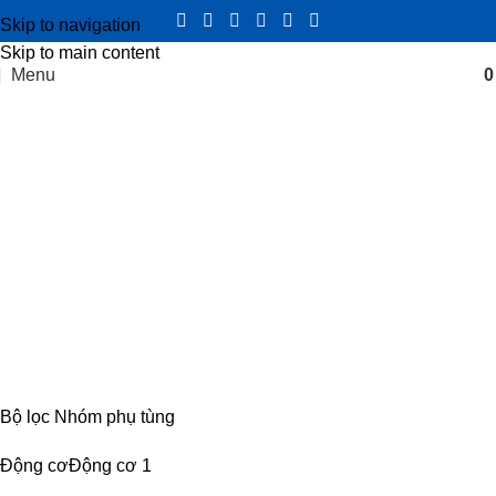
Skip to navigation
Skip to main content
Menu
air filter IZ49.
Categories
CABIN
8 PRODUCTS
ĐIỆN
4 PRODUCTS
ĐỘNG CƠ
18 PRODUCTS
KHUNG GẦM
17 PRODUCTS
TRUYỀN LỰC
54 PRODUCTS
Bộ lọc Nhóm phụ tùng
Động cơ
Động cơ
1