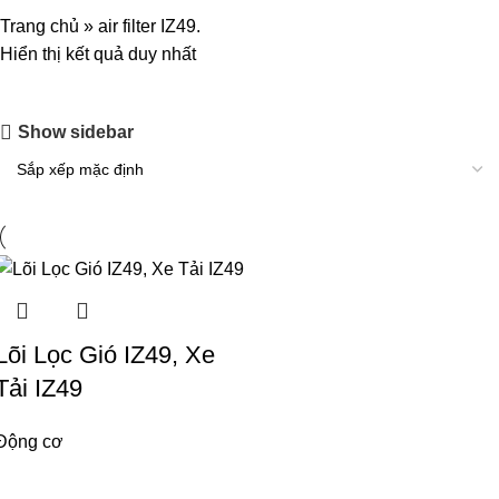
Trang chủ
»
air filter IZ49.
Hiển thị kết quả duy nhất
Show sidebar
Lõi Lọc Gió IZ49, Xe
Tải IZ49
Động cơ