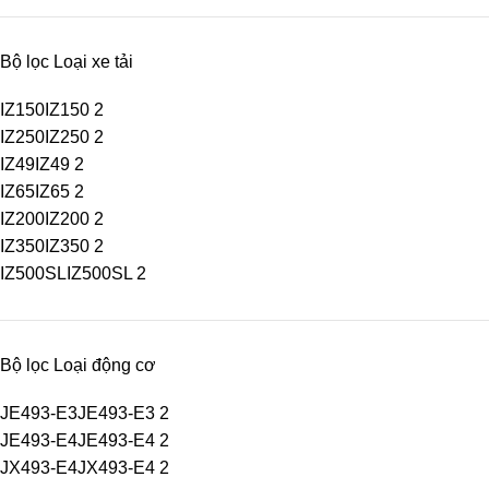
Bộ lọc Loại xe tải
IZ150
IZ150
2
IZ250
IZ250
2
IZ49
IZ49
2
IZ65
IZ65
2
IZ200
IZ200
2
IZ350
IZ350
2
IZ500SL
IZ500SL
2
Bộ lọc Loại động cơ
JE493-E3
JE493-E3
2
JE493-E4
JE493-E4
2
JX493-E4
JX493-E4
2