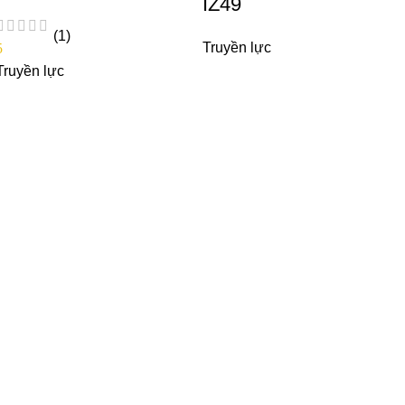
IZ49
(1)
Truyền lực
5
Truyền lực