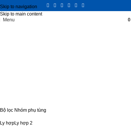
Skip to navigation
Skip to main content
Menu
Bạc đạn ly hợp
Categories
CABIN
8 PRODUCTS
ĐIỆN
4 PRODUCTS
ĐỘNG CƠ
18 PRODUCTS
KHUNG GẦM
17 PRODUCTS
TRUYỀN LỰC
54 PRODUCTS
Bộ lọc Nhóm phụ tùng
Ly hợp
Ly hợp
2