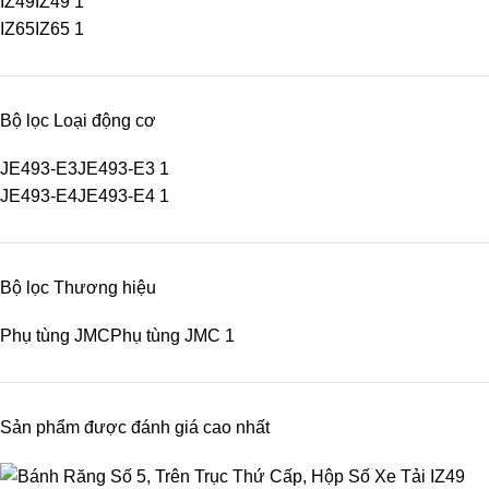
IZ49
IZ49
1
IZ65
IZ65
1
Bộ lọc Loại động cơ
JE493-E3
JE493-E3
1
JE493-E4
JE493-E4
1
Bộ lọc Thương hiệu
Phụ tùng JMC
Phụ tùng JMC
1
Sản phẩm được đánh giá cao nhất