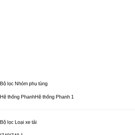
Cáp phanh tay xe tải IZ49
Categories
CABIN
8 PRODUCTS
ĐIỆN
4 PRODUCTS
ĐỘNG CƠ
18 PRODUCTS
KHUNG GẦM
17 PRODUCTS
TRUYỀN LỰC
54 PRODUCTS
Bộ lọc Nhóm phụ tùng
Hệ thống Phanh
Hệ thống Phanh
1
Bộ lọc Loại xe tải