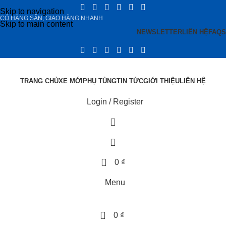
Skip to navigation
CÓ HÀNG SẴN, GIAO HÀNG NHANH
Skip to main content
NEWSLETTER
LIÊN HỆ
FAQS
TRANG CHỦ
XE MỚI
PHỤ TÙNG
TIN TỨC
GIỚI THIỆU
LIÊN HỆ
Login / Register
0
0
₫
Menu
0
0
₫