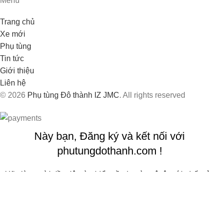
Menu
Trang chủ
Xe mới
Phụ tùng
Tin tức
Giới thiệu
Liên hệ
© 2026
Phụ tùng Đô thành IZ JMC
. All rights reserved
Này bạn, Đăng ký và kết nối với
phutungdothanh.com !
Hãy là người đầu tiên tìm hiểu về phụ tùng ô tô mới nhất của
chúng tôi và nhận các ưu đãi độc quyền!
Sẽ được sử dụng theo
Chính sách quyền riêng tư
của chúng