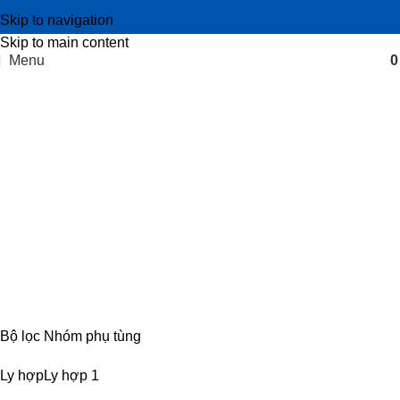
Skip to navigation
Skip to main content
Menu
Phụ tùng mâm ép ly hợp IZ65
Categories
CABIN
8 PRODUCTS
ĐIỆN
4 PRODUCTS
ĐỘNG CƠ
18 PRODUCTS
KHUNG GẦM
17 PRODUCTS
TRUYỀN LỰC
54 PRODUCTS
Bộ lọc Nhóm phụ tùng
Ly hợp
Ly hợp
1