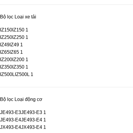
Bộ lọc Loại xe tải
IZ150
IZ150
1
IZ250
IZ250
1
IZ49
IZ49
1
IZ65
IZ65
1
IZ200
IZ200
1
IZ350
IZ350
1
IZ500L
IZ500L
1
Bộ lọc Loại động cơ
JE493-E3
JE493-E3
1
JE493-E4
JE493-E4
1
JX493-E4
JX493-E4
1