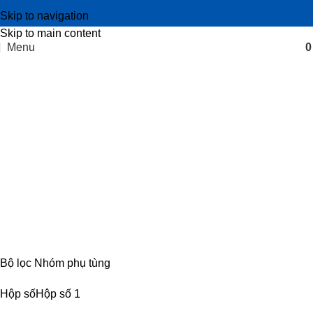
Skip to navigation
Skip to main content
Menu
Vòng đồng tốc số 1-2 hộp số IZ49
Categories
CABIN
8 PRODUCTS
ĐIỆN
4 PRODUCTS
ĐỘNG CƠ
18 PRODUCTS
KHUNG GẦM
17 PRODUCTS
TRUYỀN LỰC
54 PRODUCTS
Bộ lọc Nhóm phụ tùng
Hộp số
Hộp số
1