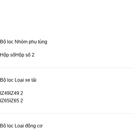
Categories
CABIN
8 PRODUCTS
ĐIỆN
4 PRODUCTS
ĐỘNG CƠ
18 PRODUCTS
KHUNG GẦM
17 PRODUCTS
TRUYỀN LỰC
54 PRODUCTS
Bộ lọc Nhóm phụ tùng
Hộp số
Hộp số
2
Bộ lọc Loại xe tải
IZ49
IZ49
2
IZ65
IZ65
2
Bộ lọc Loại động cơ