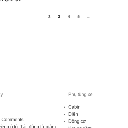
1
2
3
4
5
→
ây
Phụ tùng xe
Cabin
Điện
 Comments
Động cơ
rường ô tô: Tác động từ giảm