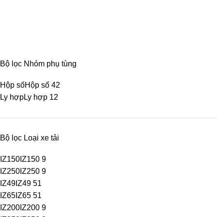
Truyền lực
Categories
CABIN
8 PRODUCTS
ĐIỆN
4 PRODUCTS
ĐỘNG CƠ
18 PR
Bộ lọc Nhóm phụ tùng
Hộp số
Hộp số
42
Ly hợp
Ly hợp
12
Bộ lọc Loại xe tải
IZ150
IZ150
9
IZ250
IZ250
9
IZ49
IZ49
51
IZ65
IZ65
51
IZ200
IZ200
9