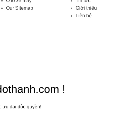
Ô tô xe máy
Tin tức
Our Sitemap
Giới thiệu
Liên hệ
dothanh.com !
c ưu đãi độc quyền!
i