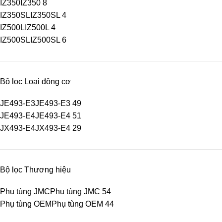
IZ350
IZ350
8
IZ350SL
IZ350SL
4
IZ500L
IZ500L
4
IZ500SL
IZ500SL
6
Bộ lọc Loại động cơ
JE493-E3
JE493-E3
49
JE493-E4
JE493-E4
51
JX493-E4
JX493-E4
29
Bộ lọc Thương hiệu
Phụ tùng JMC
Phụ tùng JMC
54
Phụ tùng OEM
Phụ tùng OEM
44