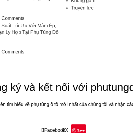
Khung gầm
Truyền lực
 Comments
 Suất Tối Ưu Với Mâm Ép,
ạn Ly Hợp Tại Phụ Tùng Đô
 Comments
g ký và kết nối với phutung
iên tìm hiểu về phụ tùng ô tô mới nhất của chúng tôi và nhận cá
Sẽ được sử dụng theo
Chính sách quyền riêng tư
của chúng tô
Facebook
X
Save