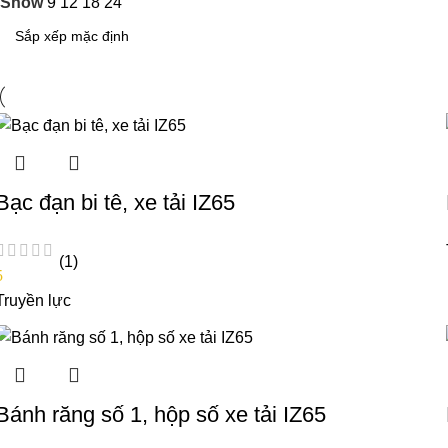
Show
9
12
18
24
Bạc đạn bi tê, xe tải IZ65
(1)
5
Truyền lực
Bánh răng số 1, hộp số xe tải IZ65