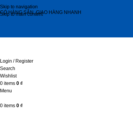
Skip to navigation
CÓ HÀNG SẴN, GIAO HÀNG NHANH
Skip to main content
Login / Register
Search
Wishlist
0
items
0
₫
Menu
0
items
0
₫