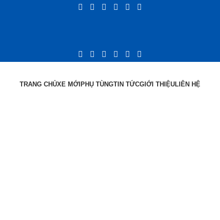
TRANG CHỦ
XE MỚI
PHỤ TÙNG
TIN TỨC
GIỚI THIỆU
LIÊN HỆ