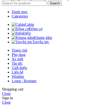
Search
Danh mục
Categories
Cabin
Động cơ
Điện
Khung gầm
Truyền lực
Trang chủ
Phụ tùng
Xe mới
Tin tức
Giới thiệu
Liên hệ
Wishlist
Login / Register
Shopping cart
Close
Sign in
Close