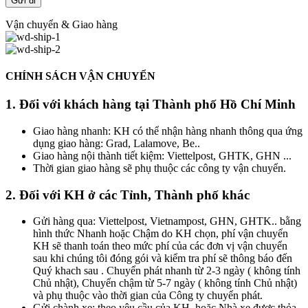
Vận chuyển & Giao hàng
CHÍNH SÁCH VẬN CHUYỂN
1. Đối với khách hàng tại Thành phố Hồ Chí Minh
Giao hàng nhanh: KH có thể nhận hàng nhanh thông qua ứng
dụng giao hàng: Grad, Lalamove, Be..
Giao hàng nội thành tiết kiệm: Viettelpost, GHTK, GHN ...
Thời gian giao hàng sẽ phụ thuộc các công ty vận chuyển.
2. Đối với KH ở các Tỉnh, Thành phố khác
Gửi hàng qua: Viettelpost, Vietnampost, GHN, GHTK.. bằng
hình thức Nhanh hoặc Chậm do KH chọn, phí vận chuyển
KH sẽ thanh toán theo mức phí của các đơn vị vận chuyển
sau khi chúng tôi đóng gói và kiểm tra phí sẽ thông báo đến
Quý khach sau . Chuyển phát nhanh từ 2-3 ngày ( không tính
Chủ nhật), Chuyển chậm từ 5-7 ngày ( không tính Chủ nhật)
và phụ thuộc vào thời gian của Công ty chuyển phát.
Gửi chành xe: theo yêu cầu của KH, hoặc Nhà xe được thỏa