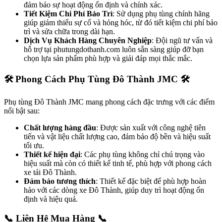
đảm bảo sự hoạt động ổn định và chính xác.
Tiết Kiệm Chi Phí Bảo Trì
: Sử dụng phụ tùng chính hãng
giúp giảm thiểu sự cố và hỏng hóc, từ đó tiết kiệm chi phí bảo
trì và sửa chữa trong dài hạn.
Dịch Vụ Khách Hàng Chuyên Nghiệp
: Đội ngũ tư vấn và
hỗ trợ tại phutungdothanh.com luôn sẵn sàng giúp đỡ bạn
chọn lựa sản phẩm phù hợp và giải đáp mọi thắc mắc.
🛠️ Phong Cách Phụ Tùng Đô Thành JMC 🛠️
Phụ tùng Đô Thành JMC mang phong cách đặc trưng với các điểm
nổi bật sau:
Chất lượng hàng đầu
: Được sản xuất với công nghệ tiên
tiến và vật liệu chất lượng cao, đảm bảo độ bền và hiệu suất
tối ưu.
Thiết kế hiện đại
: Các phụ tùng không chỉ chú trọng vào
hiệu suất mà còn có thiết kế tinh tế, phù hợp với phong cách
xe tải Đô Thành.
Đảm bảo tương thích
: Thiết kế đặc biệt để phù hợp hoàn
hảo với các dòng xe Đô Thành, giúp duy trì hoạt động ổn
định và hiệu quả.
📞 Liên Hệ Mua Hàng 📞