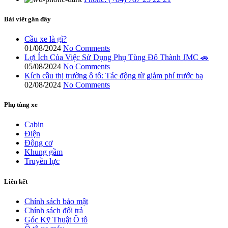
Bài viết gần đây
Cầu xe là gì?
01/08/2024
No Comments
Lợi Ích Của Việc Sử Dụng Phụ Tùng Đô Thành JMC 🚗
05/08/2024
No Comments
Kích cầu thị trường ô tô: Tác động từ giảm phí trước bạ
02/08/2024
No Comments
Phụ tùng xe
Cabin
Điện
Động cơ
Khung gầm
Truyền lực
Liên kết
Chính sách bảo mật
Chính sách đổi trả
Góc Kỹ Thuật Ô tô