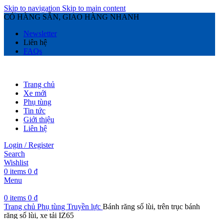
Skip to navigation
Skip to main content
CÓ HÀNG SẴN, GIAO HÀNG NHANH
Newsletter
Liên hệ
FAQs
Trang chủ
Xe mới
Phụ tùng
Tin tức
Giới thiệu
Liên hệ
Login / Register
Search
Wishlist
0
items
0
₫
Menu
0
items
0
₫
Trang chủ
Phụ tùng
Truyền lực
Bánh răng số lùi, trên trục bánh
răng số lùi, xe tải IZ65