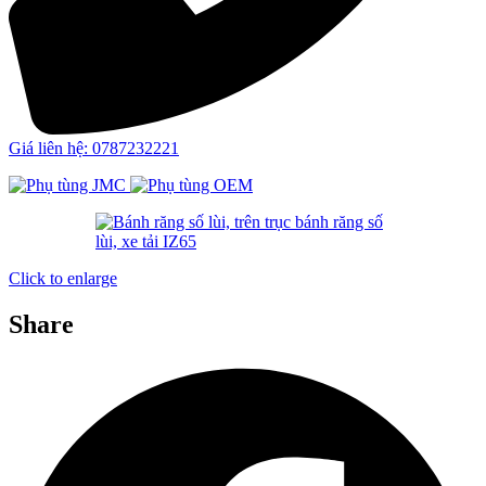
Giá liên hệ: 0787232221
Click to enlarge
Share