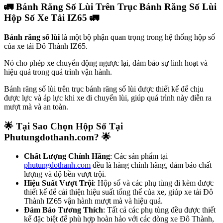
🚛 Bánh Răng Số Lùi Trên Trục Bánh Răng Số Lùi
Hộp Số Xe Tải IZ65 🚛
Bánh răng số lùi
là một bộ phận quan trọng trong hệ thống hộp số
của xe tải Đô Thành IZ65.
Nó cho phép xe chuyển động ngược lại, đảm bảo sự linh hoạt và
hiệu quả trong quá trình vận hành.
Bánh răng số lùi trên trục bánh răng số lùi được thiết kế để chịu
được lực và áp lực khi xe di chuyển lùi, giúp quá trình này diễn ra
mượt mà và an toàn.
🌟 Tại Sao Chọn Hộp Số Tại
Phutungdothanh.com? 🌟
Chất Lượng Chính Hãng
: Các sản phẩm tại
phutungdothanh.com
đều là hàng chính hãng, đảm bảo chất
lượng và độ bền vượt trội.
Hiệu Suất Vượt Trội
: Hộp số và các phụ tùng đi kèm được
thiết kế để cải thiện hiệu suất tổng thể của xe, giúp xe tải Đô
Thành IZ65 vận hành mượt mà và hiệu quả.
Đảm Bảo Tương Thích
: Tất cả các phụ tùng đều được thiết
kế đặc biệt để phù hợp hoàn hảo với các dòng xe Đô Thành,