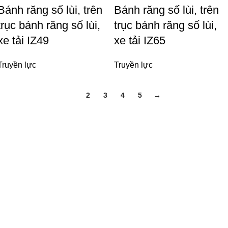
Bánh răng số lùi, trên
Bánh răng số lùi, trên
trục bánh răng số lùi,
trục bánh răng số lùi,
xe tải IZ49
xe tải IZ65
Truyền lực
Truyền lực
1
2
3
4
5
→