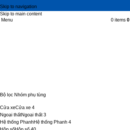
Skip to navigation
Skip to main content
Menu
0
items
Phụ tùng
Categories
CABIN
8 PRODUCTS
ĐIỆN
4 PRODUCTS
ĐỘNG CƠ
18 PRODUCTS
KHUNG GẦM
17 PRODUCTS
TRUYỀN LỰC
54 PRODUCTS
Bộ lọc Nhóm phụ tùng
Cửa xe
Cửa xe
4
Ngoại thất
Ngoại thất
3
Hệ thống Phanh
Hệ thống Phanh
4
Hộp số
Hộp số
40