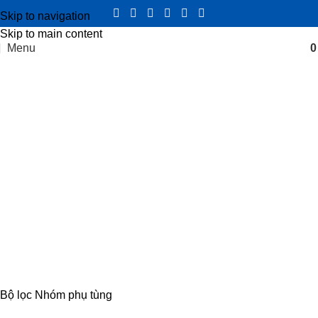
Skip to navigation
Skip to main content
Menu
Dây lừa số xe tải Đô Thành IZ49
chính hãng.
Categories
CABIN
8 PRODUCTS
ĐIỆN
4 PRODUCTS
ĐỘNG CƠ
18 PRODUCTS
KHUNG GẦM
17 PRODUCTS
TRUYỀN LỰC
54 PRODUCTS
Bộ lọc Nhóm phụ tùng