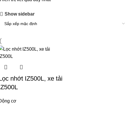
Show sidebar
Lọc nhớt IZ500L, xe tải
IZ500L
Động cơ