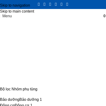
Skip to navigation
Skip to main content
Menu
Độ bền động cơ IZ500L
Categories
CABIN
8 PRODUCTS
ĐIỆN
4 PRODUCTS
ĐỘNG CƠ
18 PRODUCTS
KHUNG GẦM
17 PRODUCTS
TRUYỀN LỰC
54 PRODUCTS
Bộ lọc Nhóm phụ tùng
Bảo dưỡng
Bảo dưỡng
1
Động cơ
Động cơ
1