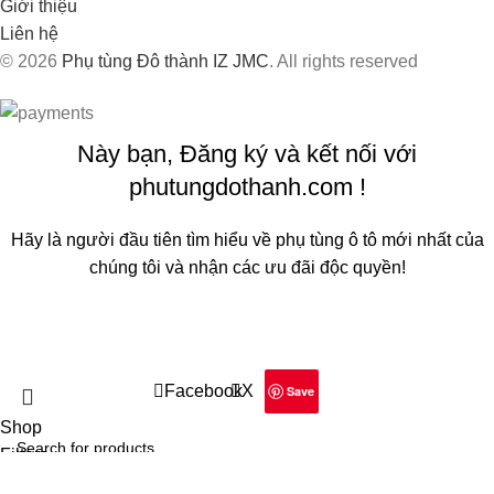
Giới thiệu
Liên hệ
© 2026
Phụ tùng Đô thành IZ JMC
. All rights reserved
Này bạn, Đăng ký và kết nối với
phutungdothanh.com !
Hãy là người đầu tiên tìm hiểu về phụ tùng ô tô mới nhất của
chúng tôi và nhận các ưu đãi độc quyền!
Sẽ được sử dụng theo
Chính sách quyền riêng tư
của chúng
tôi
Facebook
X
Save
Shop
Filters
Wishlist
Search