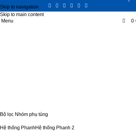
0
0
Skip to navigation
Skip to main content
Menu
0
Heo thắng trước
Categories
CABIN
8 PRODUCTS
ĐIỆN
4 PRODUCTS
ĐỘNG CƠ
18 PRODUCTS
KHUNG GẦM
17 PRODUCTS
TRUYỀN LỰC
54 PRODUCTS
Bộ lọc Nhóm phụ tùng
Hệ thống Phanh
Hệ thống Phanh
2