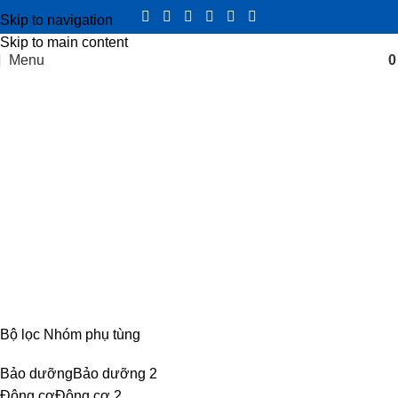
Skip to navigation
Skip to main content
Menu
Lọc dầu tinh động cơ JE493
Categories
CABIN
8 PRODUCTS
ĐIỆN
4 PRODUCTS
ĐỘNG CƠ
18 PRODUCTS
KHUNG GẦM
17 PRODUCTS
TRUYỀN LỰC
54 PRODUCTS
Bộ lọc Nhóm phụ tùng
Bảo dưỡng
Bảo dưỡng
2
Động cơ
Động cơ
2