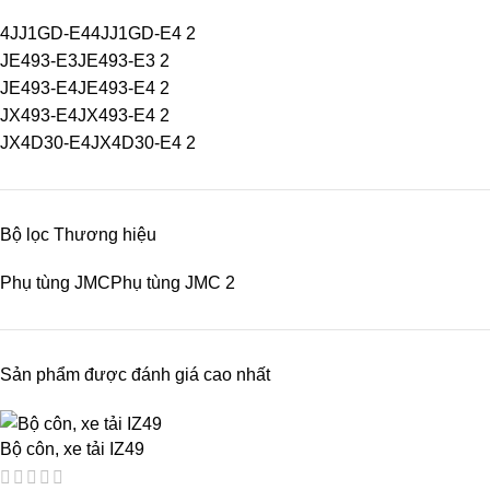
4JJ1GD-E4
4JJ1GD-E4
2
JE493-E3
JE493-E3
2
JE493-E4
JE493-E4
2
JX493-E4
JX493-E4
2
JX4D30-E4
JX4D30-E4
2
Bộ lọc Thương hiệu
Phụ tùng JMC
Phụ tùng JMC
2
Sản phẩm được đánh giá cao nhất
Bộ côn, xe tải IZ49