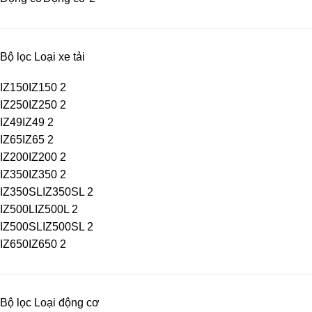
Bộ lọc Loại xe tải
IZ150
IZ150
2
IZ250
IZ250
2
IZ49
IZ49
2
IZ65
IZ65
2
IZ200
IZ200
2
IZ350
IZ350
2
IZ350SL
IZ350SL
2
IZ500L
IZ500L
2
IZ500SL
IZ500SL
2
IZ650
IZ650
2
Bộ lọc Loại động cơ