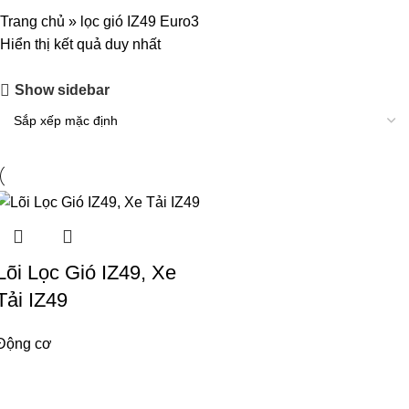
Trang chủ
»
lọc gió IZ49 Euro3
Hiển thị kết quả duy nhất
Show sidebar
Lõi Lọc Gió IZ49, Xe
Tải IZ49
Động cơ