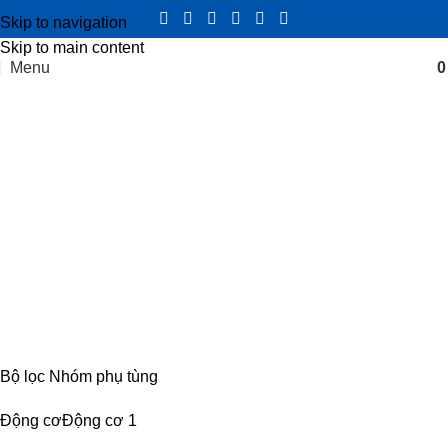
Skip to navigation
Skip to main content
Menu
lọc gió IZ49 Euro3
Categories
CABIN
8 PRODUCTS
ĐIỆN
4 PRODUCTS
ĐỘNG CƠ
18 PRODUCTS
KHUNG GẦM
17 PRODUCTS
TRUYỀN LỰC
54 PRODUCTS
Bộ lọc Nhóm phụ tùng
Động cơ
Động cơ
1