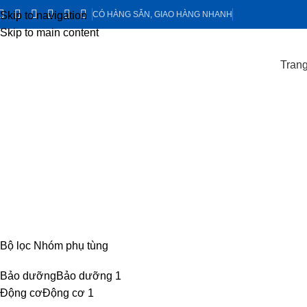
Skip to navigation
CÓ HÀNG SẴN, GIAO HÀNG NHANH
Skip to main content
Trang
lọc nhiên liệu tinh IZ49
Categories
CABIN
8 PRODUCTS
ĐIỆN
4 PRODUCTS
ĐỘNG CƠ
18 PR
Bộ lọc Nhóm phụ tùng
Bảo dưỡng
Bảo dưỡng
1
Động cơ
Động cơ
1