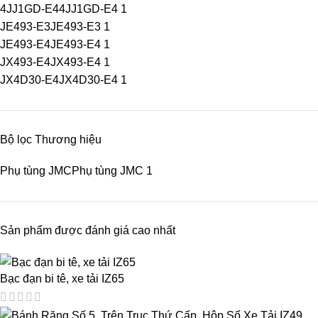
4JJ1GD-E4
4JJ1GD-E4
1
JE493-E3
JE493-E3
1
JE493-E4
JE493-E4
1
JX493-E4
JX493-E4
1
JX4D30-E4
JX4D30-E4
1
Bộ lọc Thương hiệu
Phụ tùng JMC
Phụ tùng JMC
1
Sản phẩm được đánh giá cao nhất
Bạc đạn bi tê, xe tải IZ65