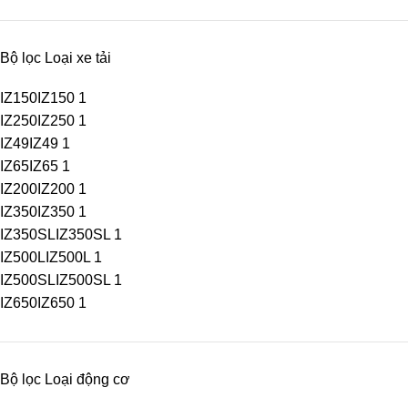
Bộ lọc Loại xe tải
IZ150
IZ150
1
IZ250
IZ250
1
IZ49
IZ49
1
IZ65
IZ65
1
IZ200
IZ200
1
IZ350
IZ350
1
IZ350SL
IZ350SL
1
IZ500L
IZ500L
1
IZ500SL
IZ500SL
1
IZ650
IZ650
1
Bộ lọc Loại động cơ