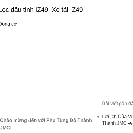
Lọc dầu tinh IZ49, Xe tải IZ49
Động cơ
Bài viết gần đ
Lợi Ích Của V
Chào mừng đến với Phụ Tùng Đô Thành
Thành JMC 🚗
JMC!