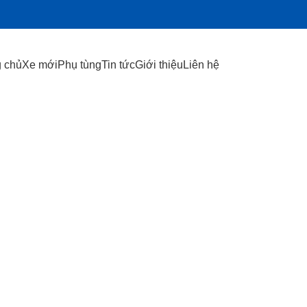
 chủ
Xe mới
Phụ tùng
Tin tức
Giới thiệu
Liên hệ
ODUCTS
KHUNG GẦM
17 PRODUCTS
TRUYỀN LỰC
54 PRODUCTS