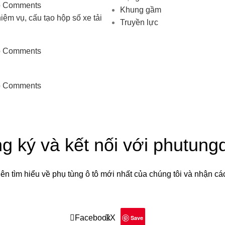
 Comments
Khung gầm
ệm vụ, cấu tạo hộp số xe tải
Truyền lực
 Comments
 Comments
g ký và kết nối với phutung
iên tìm hiểu về phụ tùng ô tô mới nhất của chúng tôi và nhận cá
Sẽ được sử dụng theo
Chính sách quyền riêng tư
của chúng tô
Facebook
X
Save