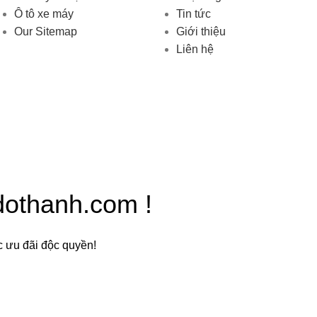
Ô tô xe máy
Tin tức
Our Sitemap
Giới thiệu
Liên hệ
dothanh.com !
c ưu đãi độc quyền!
i