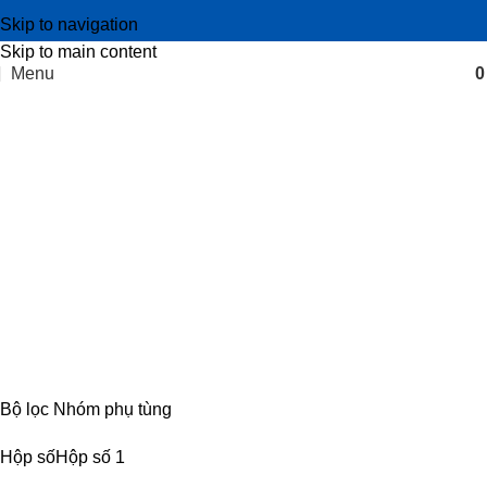
Skip to navigation
Skip to main content
Menu
Mặt bích đuôi hộp số iz5
Categories
CABIN
8 PRODUCTS
ĐIỆN
4 PRODUCTS
ĐỘNG CƠ
18 PRODUCTS
KHUNG GẦM
17 PRODUCTS
TRUYỀN LỰC
54 PRODUCTS
Bộ lọc Nhóm phụ tùng
Hộp số
Hộp số
1