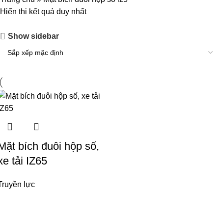
Hiển thị kết quả duy nhất
Show sidebar
Mặt bích đuôi hộp số,
xe tải IZ65
Truyền lực