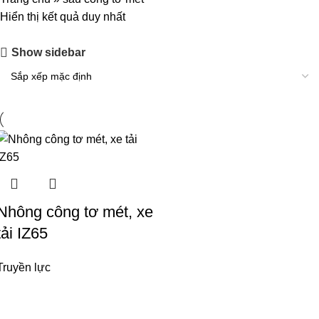
Hiển thị kết quả duy nhất
Show sidebar
Nhông công tơ mét, xe
tải IZ65
Truyền lực