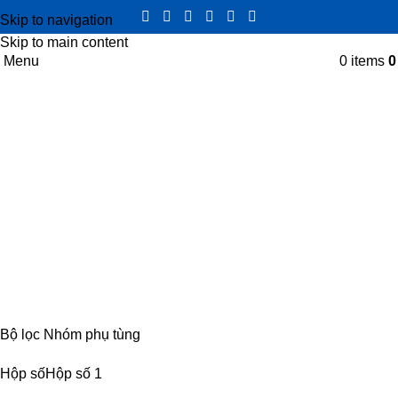
Skip to navigation
Skip to main content
Menu
0
items
sâu công tơ mét
Categories
CABIN
8 PRODUCTS
ĐIỆN
4 PRODUCTS
ĐỘNG CƠ
18 PRODUCTS
KHUNG GẦM
17 PRODUCTS
TRUYỀN LỰC
54 PRODUCTS
Bộ lọc Nhóm phụ tùng
Hộp số
Hộp số
1