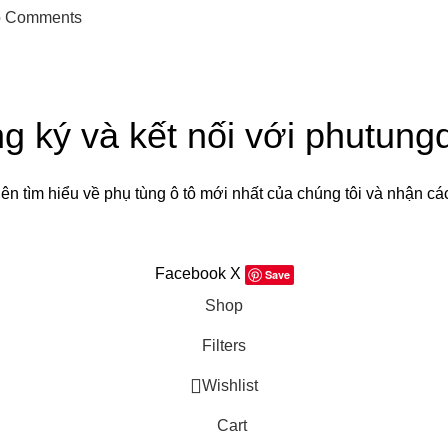
 Comments
g ký và kết nối với phutung
iên tìm hiểu về phụ tùng ô tô mới nhất của chúng tôi và nhận cá
Sẽ được sử dụng theo
Chính sách quyền riêng tư
của chúng tô
Facebook
X
Save
Shop
Filters
Wishlist
Cart