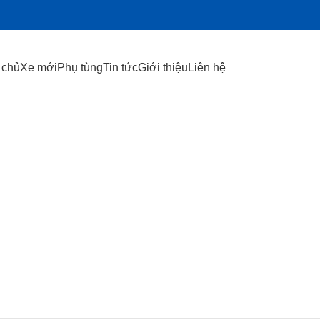
 chủ
Xe mới
Phụ tùng
Tin tức
Giới thiệu
Liên hệ
ODUCTS
KHUNG GẦM
17 PRODUCTS
TRUYỀN LỰC
54 PRODUCTS