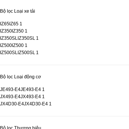
Bộ lọc Loại xe tải
IZ65
IZ65
1
IZ350
IZ350
1
IZ350SL
IZ350SL
1
IZ500
IZ500
1
IZ500SL
IZ500SL
1
Bộ lọc Loại động cơ
JE493-E4
JE493-E4
1
JX493-E4
JX493-E4
1
JX4D30-E4
JX4D30-E4
1
Bộ lọc Thương hiệu