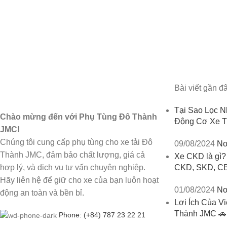
Bài viết gần đ
Tại Sao Lọc N
Chào mừng đến với Phụ Tùng Đô Thành
Động Cơ Xe T
JMC!
Chúng tôi cung cấp phụ tùng cho xe tải Đô
09/08/2024
No
Thành JMC, đảm bảo chất lượng, giá cả
Xe CKD là gì? 
hợp lý, và dịch vụ tư vấn chuyên nghiệp.
CKD, SKD, C
Hãy liên hệ để giữ cho xe của bạn luôn hoạt
01/08/2024
No
động an toàn và bền bỉ.
Lợi Ích Của V
Thành JMC 🚗
Phone: (+84) 787 23 22 21