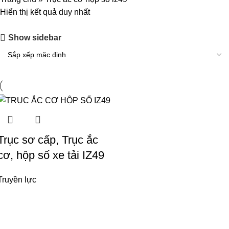
Hiển thị kết quả duy nhất
Show sidebar
Trục sơ cấp, Trục ắc
cơ, hộp số xe tải IZ49
Truyền lực