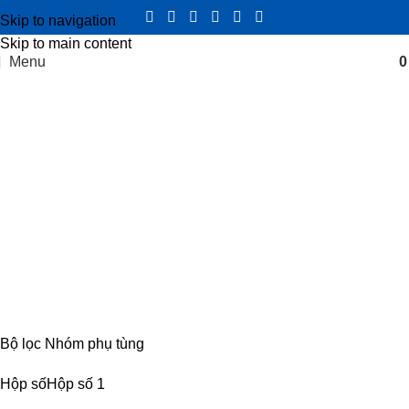
Skip to navigation
Skip to main content
Menu
Trục ắc cơ hộp số iz49
Categories
CABIN
8 PRODUCTS
ĐIỆN
4 PRODUCTS
ĐỘNG CƠ
18 PRODUCTS
KHUNG GẦM
17 PRODUCTS
TRUYỀN LỰC
54 PRODUCTS
Bộ lọc Nhóm phụ tùng
Hộp số
Hộp số
1