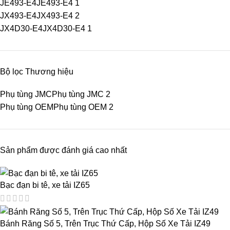
JE493-E4
JE493-E4
1
JX493-E4
JX493-E4
2
JX4D30-E4
JX4D30-E4
1
Bộ lọc Thương hiệu
Phụ tùng JMC
Phụ tùng JMC
2
Phụ tùng OEM
Phụ tùng OEM
2
Sản phẩm được đánh giá cao nhất
Bạc đạn bi tê, xe tải IZ65
Bánh Răng Số 5, Trên Trục Thứ Cấp, Hộp Số Xe Tải IZ49