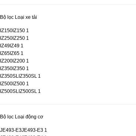
Bộ lọc Loại xe tải
IZ150
IZ150
1
IZ250
IZ250
1
IZ49
IZ49
1
IZ65
IZ65
1
IZ200
IZ200
1
IZ350
IZ350
1
IZ350SL
IZ350SL
1
IZ500
IZ500
1
IZ500SL
IZ500SL
1
Bộ lọc Loại động cơ
JE493-E3
JE493-E3
1