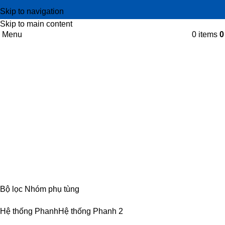
Skip to navigation
Skip to main content
Menu
0
items
Bầu trợ lực phanh chân không
Categories
CABIN
8 PRODUCTS
ĐIỆN
4 PRODUCTS
ĐỘNG CƠ
18 PRODUCTS
KHUNG GẦM
17 PRODUCTS
TRUYỀN LỰC
54 PRODUCTS
Bộ lọc Nhóm phụ tùng
Hệ thống Phanh
Hệ thống Phanh
2