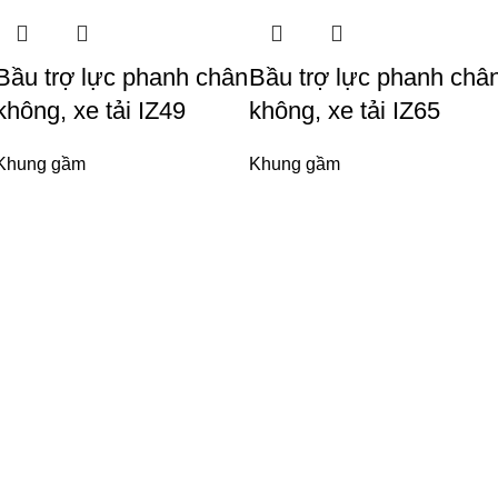
Bầu trợ lực phanh chân
Bầu trợ lực phanh châ
không, xe tải IZ49
không, xe tải IZ65
Khung gầm
Khung gầm