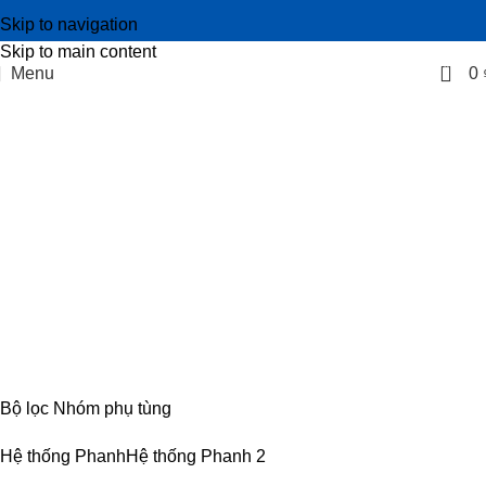
Skip to navigation
Skip to main content
0
Menu
0
bộ phanh tay IZ65
Categories
CABIN
8 PRODUCTS
ĐIỆN
4 PRODUCTS
ĐỘNG CƠ
18 PRODUCTS
KHUNG GẦM
17 PRODUCTS
TRUYỀN LỰC
54 PRODUCTS
Bộ lọc Nhóm phụ tùng
Hệ thống Phanh
Hệ thống Phanh
2