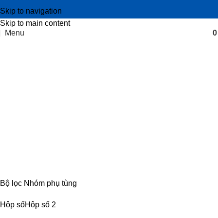
Skip to navigation
Skip to main content
Menu
cơ cấu càng gạt chuyển số
Categories
CABIN
8 PRODUCTS
ĐIỆN
4 PRODUCTS
ĐỘNG CƠ
18 PRODUCTS
KHUNG GẦM
17 PRODUCTS
TRUYỀN LỰC
54 PRODUCTS
Bộ lọc Nhóm phụ tùng
Hộp số
Hộp số
2