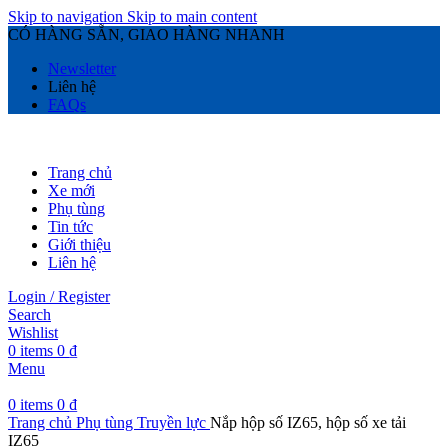
Skip to navigation
Skip to main content
CÓ HÀNG SẴN, GIAO HÀNG NHANH
Newsletter
Liên hệ
FAQs
Trang chủ
Xe mới
Phụ tùng
Tin tức
Giới thiệu
Liên hệ
Login / Register
Search
Wishlist
0
items
0
₫
Menu
0
items
0
₫
Trang chủ
Phụ tùng
Truyền lực
Nắp hộp số IZ65, hộp số xe tải
IZ65