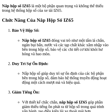
Nắp hộp số IZ65
là một bộ phận quan trọng và không thể thiếu
trong hệ thống hộp số của xe tải IZ65.
Chức Năng Của Nắp Hộp Số IZ65
Bảo Vệ Hộp Số:
Nắp hộp số IZ65
đóng vai trò như một tấm lá chắn,
ngăn bụi bẩn, nước và các tạp chất khác xâm nhập vào
bên trong hộp số, bảo vệ các chi tiết cơ khí khỏi hư
hỏng và hao mòn.
Duy Trì Sự Ổn Định:
Nắp hộp số giúp duy trì sự ổn định của các bộ phận
bên trong hộp số, đảm bảo hệ thống truyền động hoạt
động một cách mượt mà và hiệu quả.
Giảm Tiếng Ồn:
Với thiết kế chắc chắn,
nắp hộp số IZ65
góp phần
giảm thiểu tiếng ồn phát ra từ hộp số trong quá trình
vận hành, tạo điều kiện lái xe thoải mái hơn.