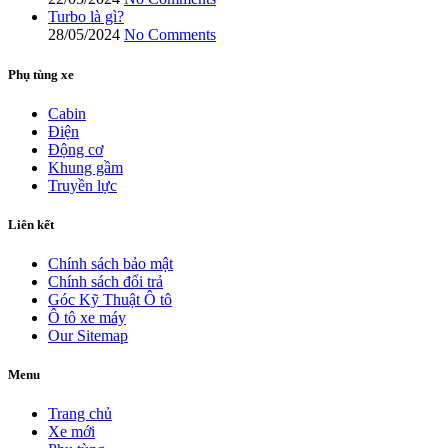
Turbo là gì?
28/05/2024
No Comments
Phụ tùng xe
Cabin
Điện
Động cơ
Khung gầm
Truyền lực
Liên kết
Chính sách bảo mật
Chính sách đổi trả
Góc Kỹ Thuật Ô tô
Ô tô xe máy
Our Sitemap
Menu
Trang chủ
Xe mới