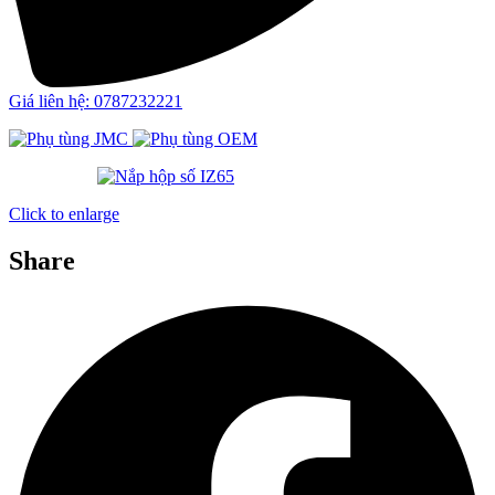
Giá liên hệ: 0787232221
Click to enlarge
Share