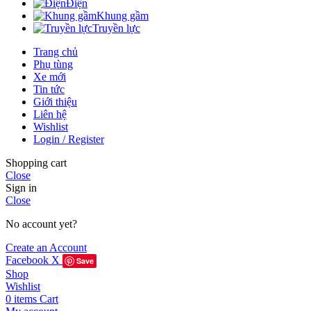
Điện
Khung gầm
Truyền lực
Trang chủ
Phụ tùng
Xe mới
Tin tức
Giới thiệu
Liên hệ
Wishlist
Login / Register
Shopping cart
Close
Sign in
Close
No account yet?
Create an Account
Facebook
X
Save
Shop
Wishlist
0
items
Cart