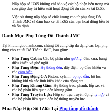
Nắp hộp số IZ65 không chỉ bảo vệ các bộ phận bên trong mà
còn giúp duy trì hiệu suất hoạt động tối ưu của xe tải IZ65.
Việc sử dụng nắp hộp số chất lượng cao từ phụ tùng Đô
Thành JMC sẽ đảm bảo xe tải IZ65 của bạn hoạt động bền bỉ
và ổn định.
Danh Mục Phụ Tùng Đô Thành JMC
Tại Phutungdothanh.com, chúng tôi cung cấp đa dạng các loại phụ
tùng cho xe tải Đô Thành JMC, bao gồm:
Phụ Tùng Cabin:
Các bộ phận như
gương
, đèn, cửa, bảng
điều khiển và ghế ngồi.
Phụ Tùng Điện:
Hệ thống đèn
, dây điện, bộ điều khiển và
các
cảm biến
.
Phụ Tùng Động Cơ:
Piston, xylanh,
bộ lọc dầu
, bộ lọc
không khí và các linh kiện khác của động cơ.
Phụ Tùng Khung Gầm:
Hệ thống treo, phanh, lốp xe, và
các bộ phận liên quan đến khung gầm.
Phụ Tùng Truyền Lực:
Hộp số, trục truyền động,
ly hợp
và
các bộ phận liên quan đến hệ thống truyền lực.
Mua Nắp Hộp Số IZ65 Tại
Phụ tùng đô thành