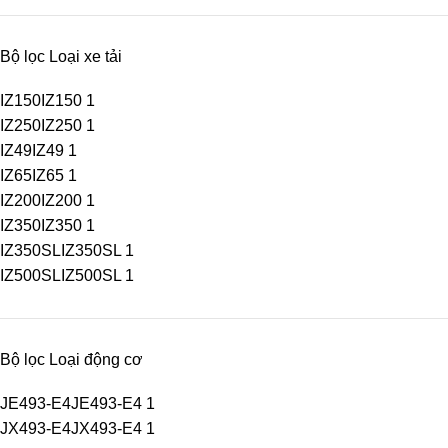
Bộ lọc Loại xe tải
IZ150
IZ150
1
IZ250
IZ250
1
IZ49
IZ49
1
IZ65
IZ65
1
IZ200
IZ200
1
IZ350
IZ350
1
IZ350SL
IZ350SL
1
IZ500SL
IZ500SL
1
Bộ lọc Loại động cơ
JE493-E4
JE493-E4
1
JX493-E4
JX493-E4
1