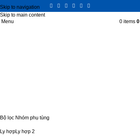
Skip to navigation
Skip to main content
Menu
0
items
Heo côn dưới
Categories
CABIN
8 PRODUCTS
ĐIỆN
4 PRODUCTS
ĐỘNG CƠ
18 PRODUCTS
KHUNG GẦM
17 PRODUCTS
TRUYỀN LỰC
54 PRODUCTS
Bộ lọc Nhóm phụ tùng
Ly hợp
Ly hợp
2