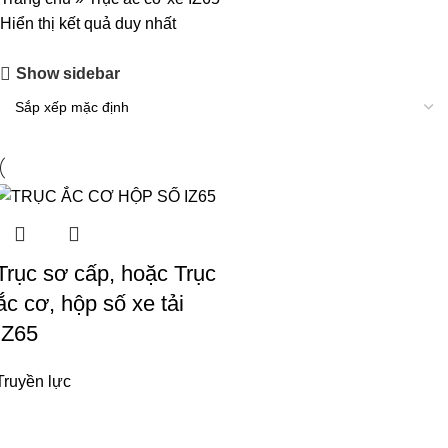
Hiển thị kết quả duy nhất
Show sidebar
Trục sơ cấp, hoặc Trục
ắc cơ, hộp số xe tải
IZ65
Truyền lực