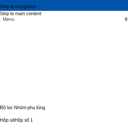
Skip to navigation
Skip to main content
Menu
Trục ắc cơ xe IZ65
Categories
CABIN
8 PRODUCTS
ĐIỆN
4 PRODUCTS
ĐỘNG CƠ
18 PRODUCTS
KHUNG GẦM
17 PRODUCTS
TRUYỀN LỰC
54 PRODUCTS
Bộ lọc Nhóm phụ tùng
Hộp số
Hộp số
1