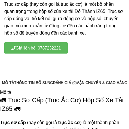
Trục sơ cấp (hay còn gọi là trục ắc cơ) là một bộ phận
quan trọng trong hộp số của xe tải Đô Thành IZ65. Trục sơ
cấp đóng vai trò kết nối giữa động cơ và hộp số, chuyển
giao mô-men xoắn từ động cơ đến các bánh răng trong
hộp số để truyền động đến các bánh xe.
Giá liên hệ: 0787232221
MÔ TẢ
THÔNG TIN BỔ SUNG
ĐÁNH GIÁ (0)
VẬN CHUYỂN & GIAO HÀNG
Mô tả
🚛 Trục Sơ Cấp (Trục Ắc Cơ) Hộp Số Xe Tải
IZ65 🚛
Trục sơ cấp
(hay còn gọi là
trục ắc cơ
) là một thành phần