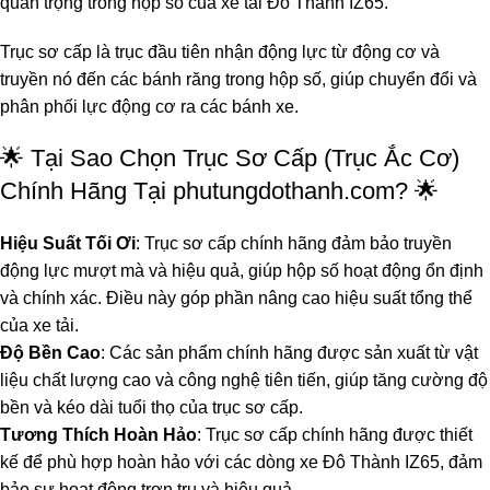
quan trọng trong hộp số của xe tải Đô Thành IZ65.
Trục sơ cấp là trục đầu tiên nhận động lực từ động cơ và
truyền nó đến các bánh răng trong hộp số, giúp chuyển đổi và
phân phối lực động cơ ra các bánh xe.
🌟 Tại Sao Chọn Trục Sơ Cấp (Trục Ắc Cơ)
Chính Hãng Tại
phutungdothanh.com
? 🌟
Hiệu Suất Tối Ơi
: Trục sơ cấp chính hãng đảm bảo truyền
động lực mượt mà và hiệu quả, giúp hộp số hoạt động ổn định
và chính xác. Điều này góp phần nâng cao hiệu suất tổng thể
của xe tải.
Độ Bền Cao
: Các sản phẩm chính hãng được sản xuất từ vật
liệu chất lượng cao và công nghệ tiên tiến, giúp tăng cường độ
bền và kéo dài tuổi thọ của trục sơ cấp.
Tương Thích Hoàn Hảo
: Trục sơ cấp chính hãng được thiết
kế để phù hợp hoàn hảo với các dòng xe Đô Thành IZ65, đảm
bảo sự hoạt động trơn tru và hiệu quả.