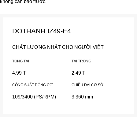
không cần báo trước.
DOTHANH IZ49-E4
CHẤT LƯỢNG NHẬT CHO NGƯỜI VIỆT
TỔNG TẢI
TẢI TRỌNG
4.99 T
2.49 T
CÔNG SUẤT ĐỘNG CƠ
CHIỀU DÀI CƠ SỞ
109/3400 (PS/RPM)
3.360 mm