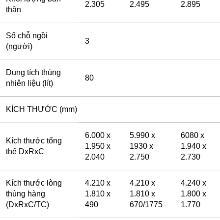
2.305
2.495
2.895
thân
Số chỗ ngồi
3
(người)
Dung tích thùng
80
nhiên liệu (lít)
KÍCH THƯỚC (mm)
6.000 x
5.990 x
6080 x
Kích thước tổng
1.950 x
1930 x
1.940 x
thể DxRxC
2.040
2.750
2.730
Kích thước lòng
4.210 x
4.210 x
4.240 x
thùng hàng
1.810 x
1.810 x
1.800 x
(DxRxC/TC)
490
670/1775
1.770