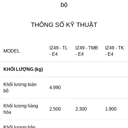
bộ
THÔNG SỐ KỸ THUẬT
IZ49 - TL
IZ49 - TMB
IZ49 - TK
MODEL
- E4
- E4
- E4
KHỐI LƯỢNG (kg)
Khối lượng toàn
4.990
bộ
Khối lượng hàng
2.500
2.300
1.900
hóa
Khối lượng bản