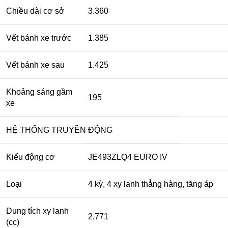
Chiều dài cơ sở
3.360
Vết bánh xe trước
1.385
Vết bánh xe sau
1.425
Khoảng sáng gầm
195
xe
HỆ THỐNG TRUYỀN ĐỘNG
Kiểu động cơ
JE493ZLQ4 EURO IV
Loại
4 kỳ, 4 xy lanh thẳng hàng, tăng áp
Dung tích xy lanh
2.771
(cc)